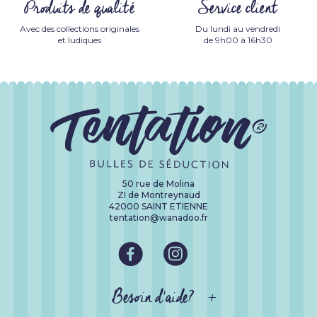
Produits de qualité
Service client
Avec des collections originales
Du lundi au vendredi
et ludiques
de 9h00 à 16h30
50 rue de Molina
ZI de Montreynaud
42000 SAINT ETIENNE
tentation@wanadoo.fr
Besoin d'aide?