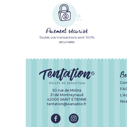
Paiement sécurisé
Toutes vos transactions sont 100%
sécurisées
Be
Con
FA
50 rue de Molina
ZI de Montreynaud
L'é
42000 SAINT ETIENNE
Nos
tentation@wanadoo.fr