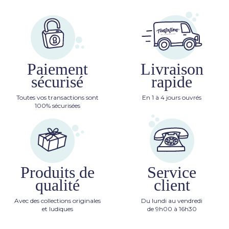
Paiement
Livraison
sécurisé
rapide
Toutes vos transactions sont
En 1 à 4 jours ouvrés
100% sécurisées
Produits de
Service
qualité
client
Avec des collections originales
Du lundi au vendredi
et ludiques
de 9h00 à 16h30