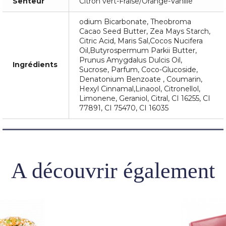
Senteur
Citron vert-Fraise/Orange-Vanille
odium Bicarbonate, Theobroma
Cacao Seed Butter, Zea Mays Starch,
Citric Acid, Maris Sal,Cocos Nucifera
Oil,Butyrospermum Parkii Butter,
Prunus Amygdalus Dulcis Oil,
Ingrédients
Sucrose, Parfum, Coco-Glucoside,
Denatonium Benzoate , Coumarin,
Hexyl Cinnamal,Linaool, Citronellol,
Limonene, Geraniol, Citral, CI 16255, CI
77891, CI 75470, CI 16035
A découvrir également