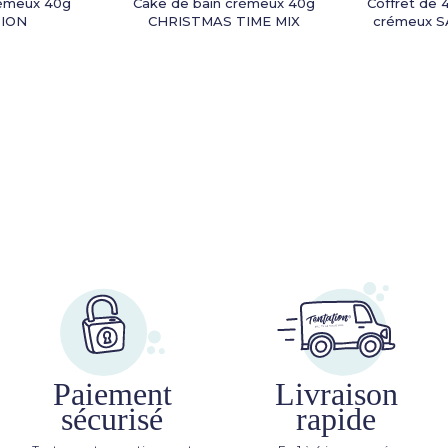
rémeux 40g
Cake de bain crémeux 40g
Coffret de 
ION
CHRISTMAS TIME MIX
crémeux 
Paiement
Livraison
sécurisé
rapide