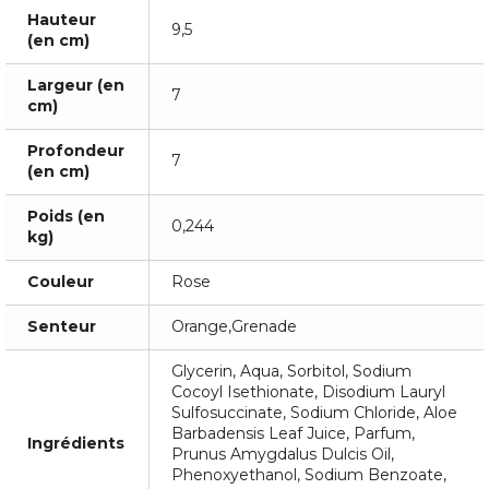
Hauteur
9,5
(en cm)
Largeur (en
7
cm)
Profondeur
7
(en cm)
Poids (en
0,244
kg)
Couleur
Rose
Senteur
Orange,Grenade
Glycerin, Aqua, Sorbitol, Sodium
Cocoyl Isethionate, Disodium Lauryl
Sulfosuccinate, Sodium Chloride, Aloe
Barbadensis Leaf Juice, Parfum,
Ingrédients
Prunus Amygdalus Dulcis Oil,
Phenoxyethanol, Sodium Benzoate,