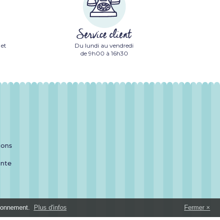
Service client
 et
Du lundi au vendredi
de 9h00 à 16h30
ions
ente
é
tionnement.
Plus d'infos
Fermer