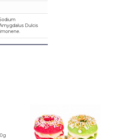
 Sodium
 Amygdalus Dulcis
 Limonene.