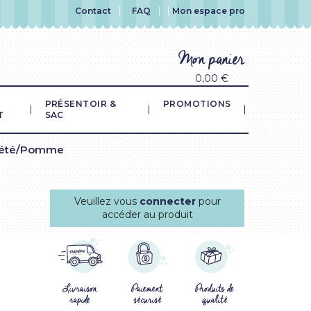
Contact
FAQ
Mon espace pro
Mon panier
0,00 €
PRÉSENTOIR &
PROMOTIONS
T
SAC
d'été/Pomme
Veuillez vous
connecter
pour
accéder au produit
Livraison
Paiement
Produits de
rapide
sécurisé
qualité