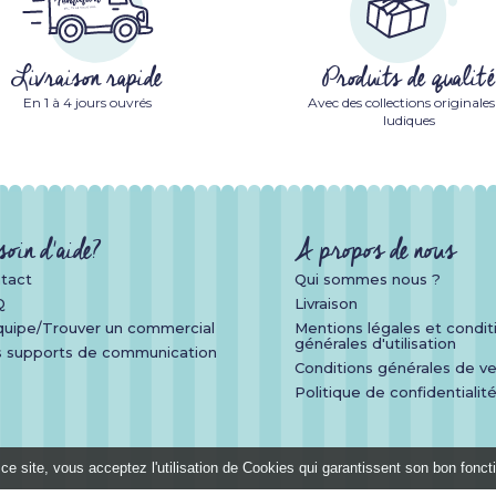
Livraison rapide
Produits de qualité
En 1 à 4 jours ouvrés
Avec des collections originales
ludiques
soin d'aide?
A propos de nous
tact
Qui sommes nous ?
Q
Livraison
quipe/Trouver un commercial
Mentions légales et condit
générales d'utilisation
 supports de communication
Conditions générales de v
Politique de confidentialit
ce site, vous acceptez l'utilisation de Cookies qui garantissent son bon fonc