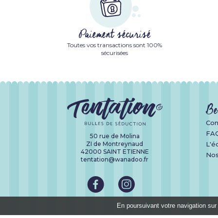
Paiement sécurisé
Toutes vos transactions sont 100%
sécurisées
Be
Con
FA
50 rue de Molina
ZI de Montreynaud
L'é
42000 SAINT ETIENNE
Nos
tentation@wanadoo.fr
En poursuivant votre navigation sur 