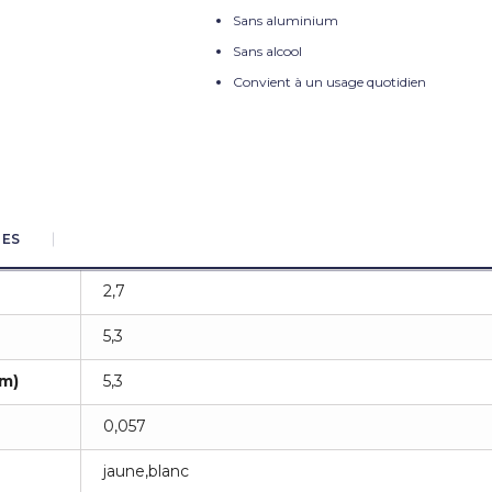
Sans aluminium
Sans alcool
Convient à un usage quotidien
UES
2,7
5,3
m)
5,3
0,057
jaune,blanc