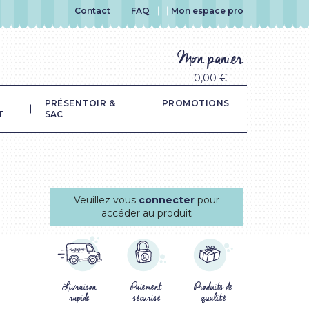
Contact
FAQ
Mon espace pro
Mon panier
0,00 €
PRÉSENTOIR &
PROMOTIONS
T
SAC
Veuillez vous
connecter
pour
accéder au produit
Livraison
Paiement
Produits de
rapide
sécurisé
qualité