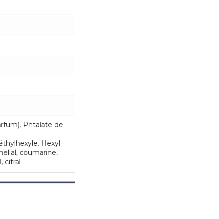
arfum). Phtalate de
thylhexyle. Hexyl
nellal, coumarine,
 citral