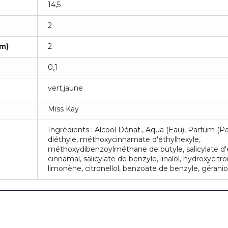
14,5
2
m)
2
0,1
vert,jaune
Miss Kay
Ingrédients : Alcool Dénat., Aqua (Eau), Parfum (P
diéthyle, méthoxycinnamate d'éthylhexyle,
méthoxydibenzoylméthane de butyle, salicylate d'é
cinnamal, salicylate de benzyle, linalol, hydroxycitro
limonène, citronellol, benzoate de benzyle, géraniol,