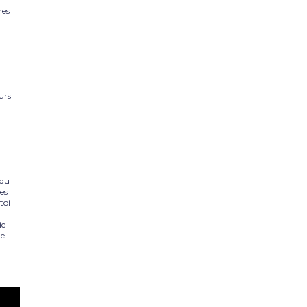
nes
urs
a
 du
Des
toi
ie
de