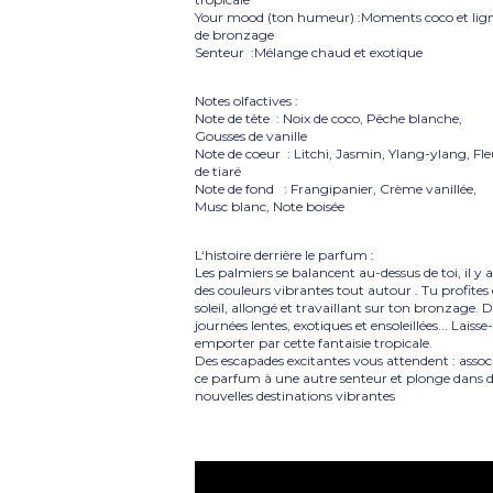
Your mood (ton humeur) :Moments coco et lig
de bronzage
Senteur :Mélange chaud et exotique
Notes olfactives :
Note de tête : Noix de coco, Pêche blanche,
Gousses de vanille
Note de coeur : Litchi, Jasmin, Ylang-ylang, Fle
de tiaré
Note de fond : Frangipanier, Crème vanillée,
Musc blanc, Note boisée
L‘histoire derrière le parfum :
Les palmiers se balancent au-dessus de toi, il y 
des couleurs vibrantes tout autour . Tu profites
soleil, allongé et travaillant sur ton bronzage. 
journées lentes, exotiques et ensoleillées... Laisse-
emporter par cette fantaisie tropicale.
Des escapades excitantes vous attendent : assoc
ce parfum à une autre senteur et plonge dans 
nouvelles destinations vibrantes