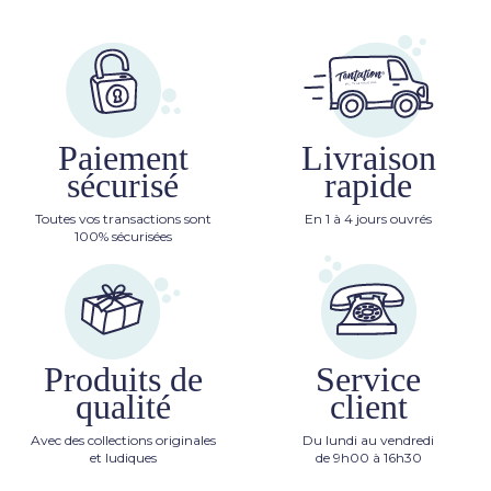
Paiement
Livraison
sécurisé
rapide
Toutes vos transactions sont
En 1 à 4 jours ouvrés
100% sécurisées
Produits de
Service
qualité
client
Avec des collections originales
Du lundi au vendredi
et ludiques
de 9h00 à 16h30