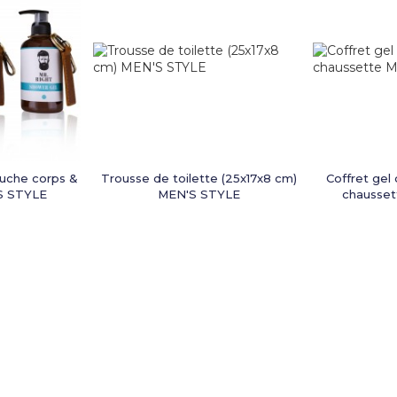
ouche corps &
Trousse de toilette (25x17x8 cm)
Coffret gel
S STYLE
MEN'S STYLE
chausse