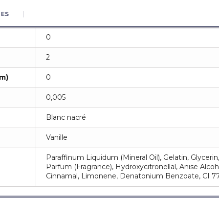
UES
0
2
m)
0
0,005
Blanc nacré
Vanille
Paraffinum Liquidum (Mineral Oil), Gelatin, Glycerin
Parfum (Fragrance), Hydroxycitronellal, Anise Alcohol
Cinnamal, Limonene, Denatonium Benzoate, CI 77