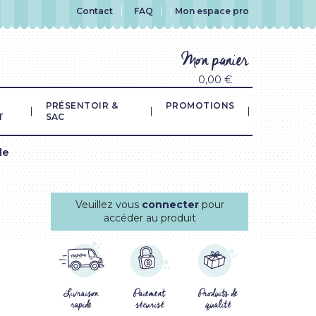
Contact
FAQ
Mon espace pro
Mon panier
0,00 €
PRÉSENTOIR &
PROMOTIONS
T
SAC
le
Veuillez vous
connecter
pour
accéder au produit
Livraison
Paiement
Produits de
rapide
sécurisé
qualité